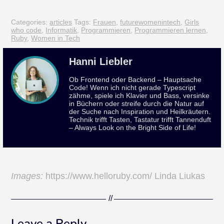
Categories:
articles
Tags:
Frauen
,
futurewomenintech
,
Girls
who code
,
Informatik
,
Programmieren
,
Programmieren lernen
,
Ruby
,
Women in Tech
Hanni Liebler
Ob Frontend oder Backend – Hauptsache
Code! Wenn ich nicht gerade Typescript
zähme, spiele ich Klavier und Bass, versinke
in Büchern oder streife durch die Natur auf
der Suche nach Inspiration und Heilkräutern.
Technik trifft Tasten, Tastatur trifft Tannenduft
– Always Look on the Bright Side of Life!
Images:
https://www.helloruby.com/ Linda Liukas
Leave a Reply