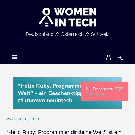
Deutschland // Österreich // Schweiz
MEIN
LO
ACCOUNT
IN
“Hello Ruby, Programmier dir deine
21. December 2023
Welt” – ein Geschenktipp für
Comments
#futurewomenintech
approx. 2 min.
“Hello Ruby: Programmier dir deine Welt” ist ein