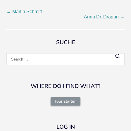
Post
←
Martin Schmitt
Anna Dr. Dragan
→
navigation
SUCHE
Search
for:
WHERE DO I FIND WHAT?
Tour starten
LOG IN