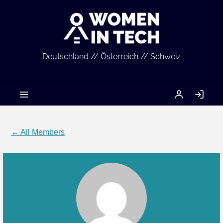
Deutschland // Österreich // Schweiz
MEIN
LO
ACCOUNT
IN
← All Members