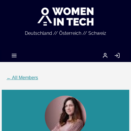
Deutschland // Österreich // Schweiz
MEIN
LO
ACCOUNT
IN
← All Members