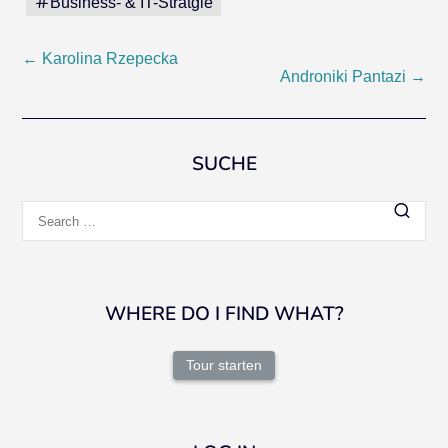
Business- & IT-Stratgie
Post
←
Karolina Rzepecka
Androniki Pantazi
→
navigation
SUCHE
Search
for:
WHERE DO I FIND WHAT?
Tour starten