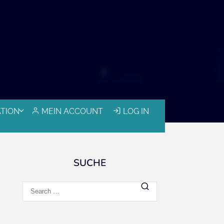
ATION
MEIN ACCOUNT
LOG IN
SUCHE
Search
for: