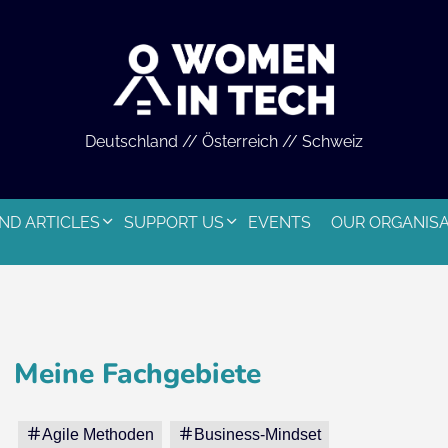
Deutschland // Österreich // Schweiz
ND ARTICLES
SUPPORT US
EVENTS
OUR ORGANIS
Meine Fachgebiete
Agile Methoden
Business-Mindset