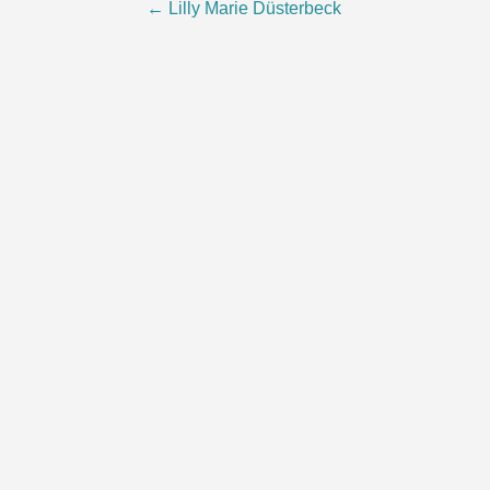
Post
←
Lilly Marie Düsterbeck
navigation