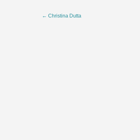
Post
←
Christina Dutta
navigation