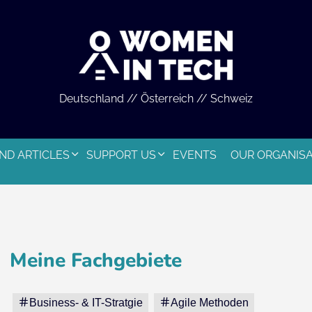
Deutschland // Österreich // Schweiz
ND ARTICLES
SUPPORT US
EVENTS
OUR ORGANIS
Meine Fachgebiete
Business- & IT-Stratgie
Agile Methoden