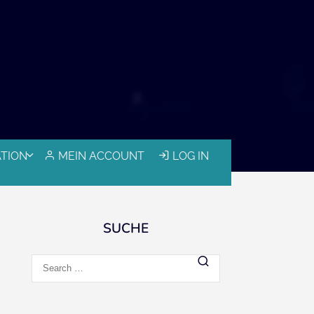
ATION
MEIN ACCOUNT
LOG IN
SUCHE
Search
for: