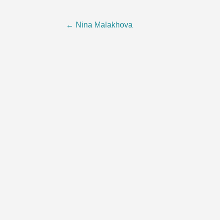
Post
←
Nina Malakhova
navigation