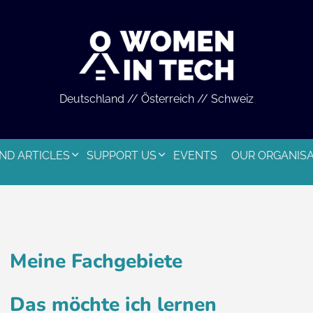
Deutschland // Österreich // Schweiz
ND ARTICLES
SUPPORT US
EVENTS
OUR ORGANIS
Meine Fachgebiete
Das möchte ich lernen