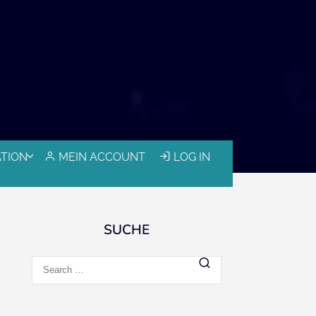
ATION
MEIN ACCOUNT
LOG IN
SUCHE
Search
for: