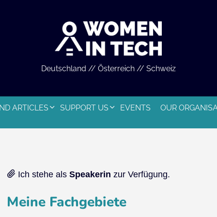
Deutschland // Österreich // Schweiz
ND ARTICLES
SUPPORT US
EVENTS
OUR ORGANIS
Ich stehe als
Speakerin
zur Verfügung.
Meine Fachgebiete