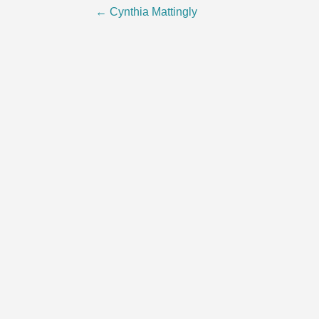
Post
←
Cynthia Mattingly
navigation