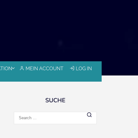
ATION
MEIN ACCOUNT
LOG IN
SUCHE
Search
for: