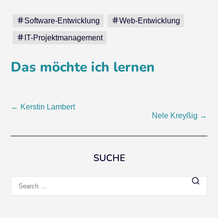
Software-Entwicklung
Web-Entwicklung
IT-Projektmanagement
Das möchte ich lernen
Post
←
Kerstin Lambert
Nele Kreyßig
→
navigation
SUCHE
Search
for: