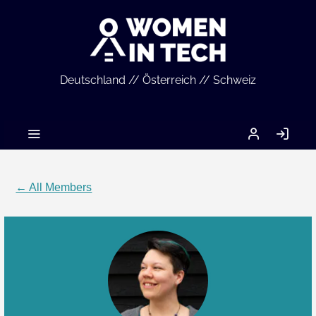
Deutschland // Österreich // Schweiz
MEIN
LO
ACCOUNT
IN
← All Members