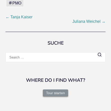
PMO
Post
←
Tanja Kaiser
Juliana Weichel
→
navigation
SUCHE
Search
for:
WHERE DO I FIND WHAT?
Tour starten