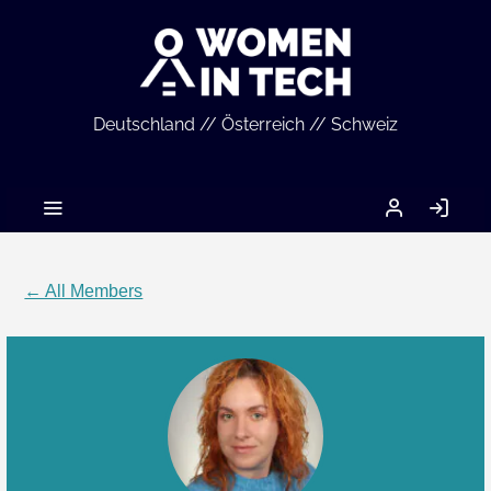
Deutschland // Österreich // Schweiz
MEIN
LO
ACCOUNT
IN
← All Members