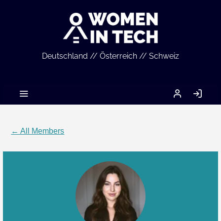
Deutschland // Österreich // Schweiz
MEIN
LO
ACCOUNT
IN
← All Members