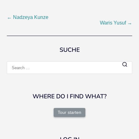
Post
←
Nadzeya Kunze
Waris Yusuf
→
navigation
SUCHE
Search
for:
WHERE DO I FIND WHAT?
Tour starten