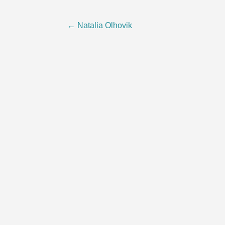
Post
←
Natalia Olhovik
navigation