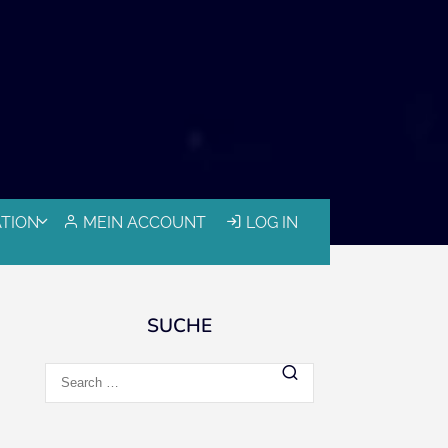
ATION
MEIN ACCOUNT
LOG IN
SUCHE
Search
for: