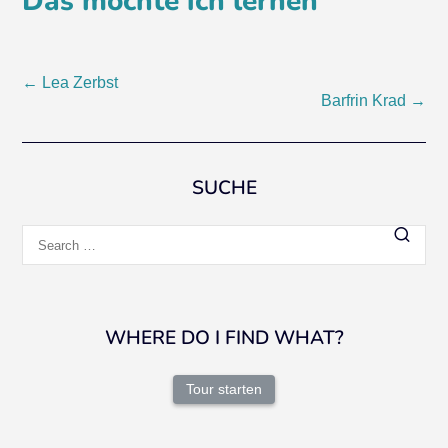
Das möchte ich lernen
Post
←
Lea Zerbst
Barfrin Krad
→
navigation
SUCHE
Search
for:
WHERE DO I FIND WHAT?
Tour starten