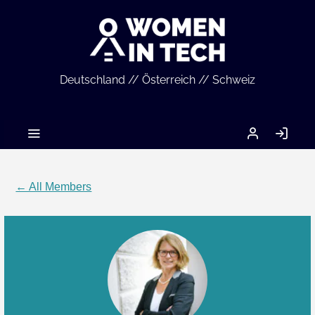
Deutschland // Österreich // Schweiz
MEIN
LO
ACCOUNT
IN
← All Members