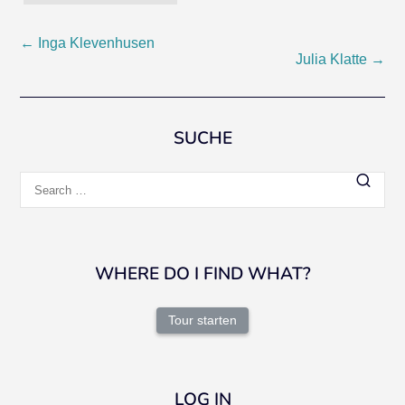
Post
←
Inga Klevenhusen
Julia Klatte
→
navigation
SUCHE
Search
for:
WHERE DO I FIND WHAT?
Tour starten
LOG IN