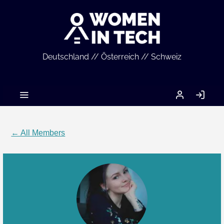
Deutschland // Österreich // Schweiz
MEIN
LO
ACCOUNT
IN
← All Members