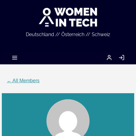
Deutschland // Österreich // Schweiz
MEIN
LO
ACCOUNT
IN
← All Members