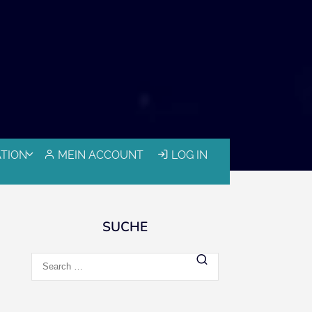
ATION
MEIN ACCOUNT
LOG IN
SUCHE
Search
for: