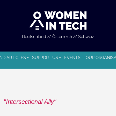
Deutschland // Österreich // Schweiz
ND ARTICLES
SUPPORT US
EVENTS
OUR ORGANIS
Intersectional Ally