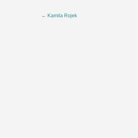
Post
←
Kamila Rojek
navigation