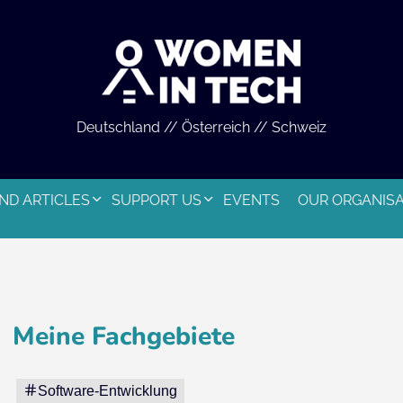
Deutschland // Österreich // Schweiz
ND ARTICLES
SUPPORT US
EVENTS
OUR ORGANIS
Meine Fachgebiete
Software-Entwicklung