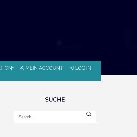
ATION
MEIN ACCOUNT
LOG IN
SUCHE
Search
for: