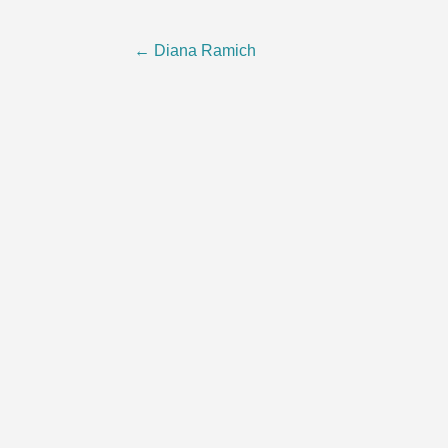
Post
←
Diana Ramich
navigation