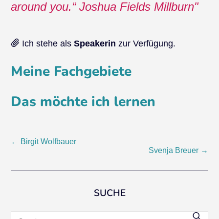
around you.“ Joshua Fields Millburn
Ich stehe als
Speakerin
zur Verfügung.
Meine Fachgebiete
Das möchte ich lernen
Post
←
Birgit Wolfbauer
Svenja Breuer
→
navigation
SUCHE
Search