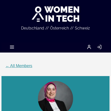
Deutschland // Österreich // Schweiz
MEIN
LO
ACCOUNT
IN
← All Members