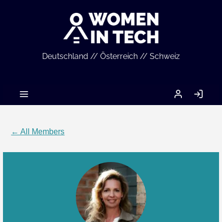
Deutschland // Österreich // Schweiz
MEIN
LO
ACCOUNT
IN
← All Members