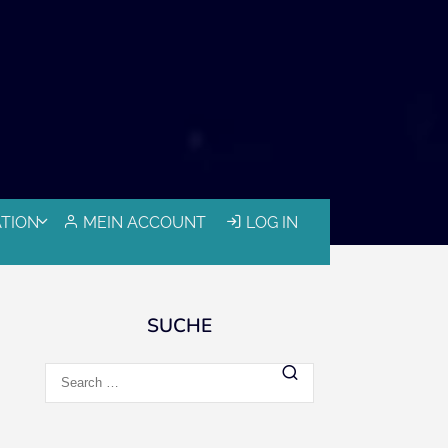
ATION
MEIN ACCOUNT
LOG IN
SUCHE
Search
for: