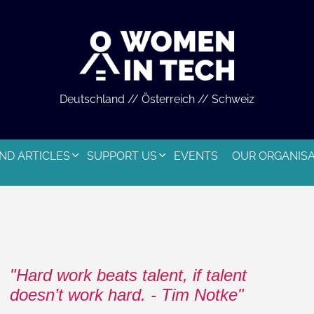
Deutschland // Österreich // Schweiz
ND ARTICLES
SUPPORT US
EVENTS
OUR ORGANIS
Hard work beats talent, if talent
doesn’t work hard. - Tim Notke