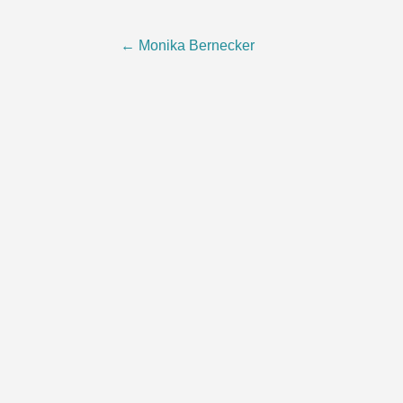
Post
←
Monika Bernecker
navigation