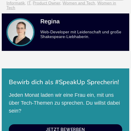
Informatik
,
IT
,
Product Owner
,
Women and Tech
,
Women in
Tech
Regina
Web-Developer mit Leidenschaft und große
Shakespeare-Liebhaberin.
Bewirb dich als #SpeakUp Sprecherin!
Jeden Monat laden wir eine Frau ein, mit uns
über Tech-Themen zu sprechen. Du willst dabei
sein?
JETZT BEWERBEN