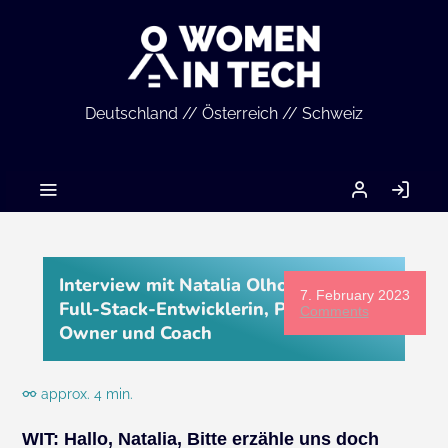
Deutschland // Österreich // Schweiz
MEIN
LO
ACCOUNT
IN
Interview mit Natalia Olhovik, Java-
7. February 2023
Full-Stack-Entwicklerin, Product
Comments
Owner und Coach
approx. 4 min.
WIT: Hallo, Natalia, Bitte erzähle uns doch