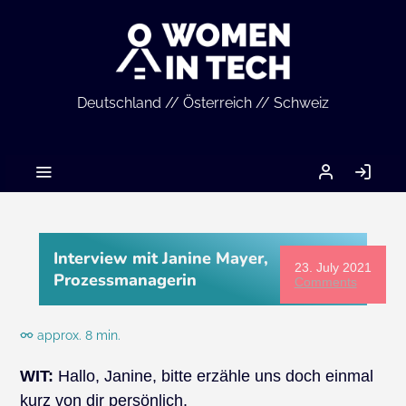
Deutschland // Österreich // Schweiz
MEIN
LO
ACCOUNT
IN
Interview mit Janine Mayer,
23. July 2021
Prozessmanagerin
Comments
approx. 8 min.
WIT:
Hallo, Janine, bitte erzähle uns doch einmal
kurz von dir persönlich.