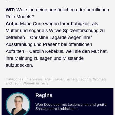
WIT:
Wer sind deine persönlichen oder beruflichen
Role Models?
Antje:
Marie Curie wegen Ihrer Fähigkeit, als
Mutter und sogar als Witwe Spitzenforschung zu
betreiben – Christine Lagarde wegen ihrer
Ausstrahlung und Präsenz bei öffentlichen
Auftritten – Carolin Kebekus, weil sie den Mut hat,
ihre Meinung zu sagen und Misstände
aufzudecken.
Categories:
Interviews
Tags:
Frauen
,
lernen
,
Technik
,
Women
and Tech
,
Women in Tech
Regina
Web-Developer mit Leidenschaft und große
Shakespeare-Liebhaberin.