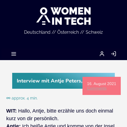
Deutschland // Österreich // Schweiz
MEIN
LO
ACCOUNT
IN
Interview mit Antje Peters, Physikerin
16. August 2021
Comments
approx. 4 min.
WIT:
Hallo, Antje, bitte erzähle uns doch einmal
kurz von dir persönlich.
Antje:
Ich heiße Antje und komme von der Insel