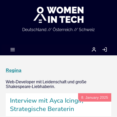
Deutschland // Österreich // Schweiz
MEIN
LO
ACCOUNT
IN
Regina
Web-Developer mit Leidenschaft und große
Shakespeare-Liebhaberin.
8. January 2025
Interview mit Ayca Icingir,
Strategische Beraterin