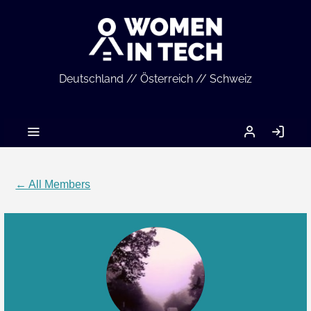
Deutschland // Österreich // Schweiz
MEIN
LO
ACCOUNT
IN
← All Members