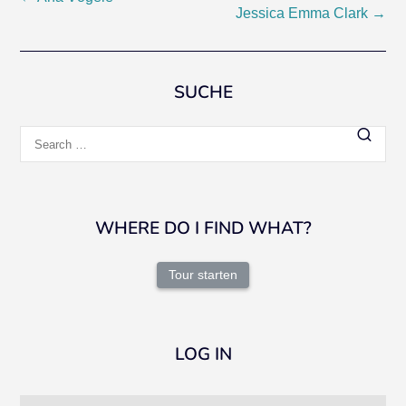
Post
Jessica Emma Clark
→
navigation
SUCHE
Search
for:
WHERE DO I FIND WHAT?
Tour starten
LOG IN