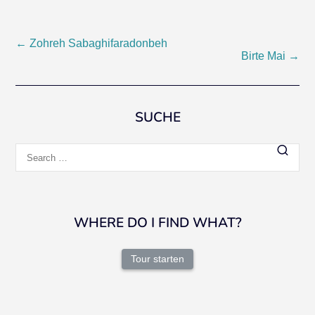
Post
←
Zohreh Sabaghifaradonbeh
Birte Mai
→
navigation
SUCHE
Search
for:
WHERE DO I FIND WHAT?
Tour starten