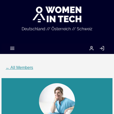
Deutschland // Österreich // Schweiz
MEIN
LO
ACCOUNT
IN
← All Members