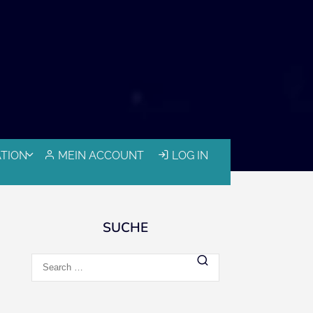
ATION
MEIN ACCOUNT
LOG IN
SUCHE
Search
for: