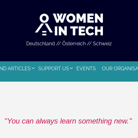
Deutschland // Österreich // Schweiz
ND ARTICLES
SUPPORT US
EVENTS
OUR ORGANIS
You can always learn something new.