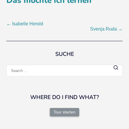
Das möchte ich lernen
Post
←
Isabelle Herold
Svenja Ruda
→
navigation
SUCHE
Search
for:
WHERE DO I FIND WHAT?
Tour starten