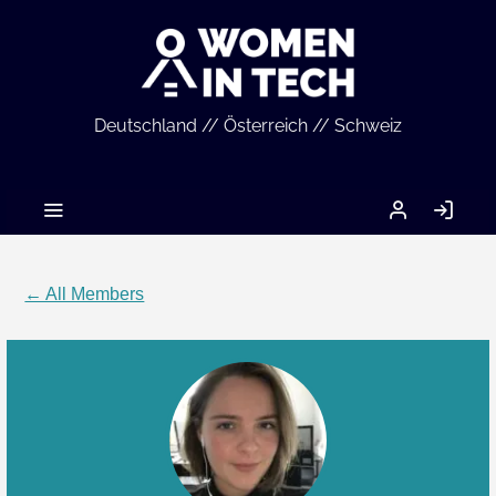
Deutschland // Österreich // Schweiz
MEIN
LO
ACCOUNT
IN
← All Members