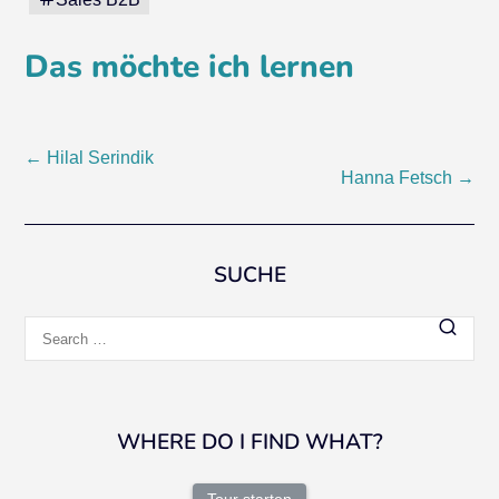
Das möchte ich lernen
Post
←
Hilal Serindik
Hanna Fetsch
→
navigation
SUCHE
Search
for:
WHERE DO I FIND WHAT?