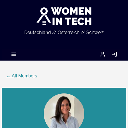
Deutschland // Österreich // Schweiz
MEIN
LO
ACCOUNT
IN
← All Members