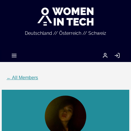
Deutschland // Österreich // Schweiz
MEIN
LO
ACCOUNT
IN
← All Members