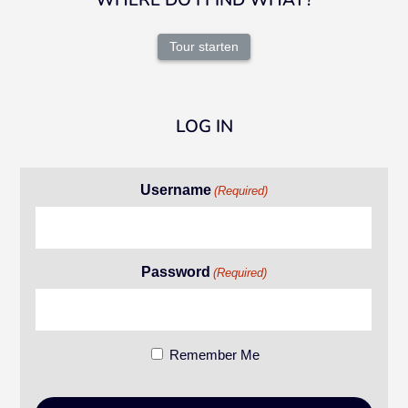
WHERE DO I FIND WHAT?
Tour starten
LOG IN
Username
(Required)
Password
(Required)
Remember Me