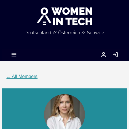
Deutschland // Österreich // Schweiz
MEIN
LO
ACCOUNT
IN
← All Members