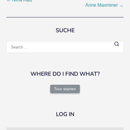
Post
Anne Maxminer
→
navigation
SUCHE
Search
for:
WHERE DO I FIND WHAT?
Tour starten
LOG IN