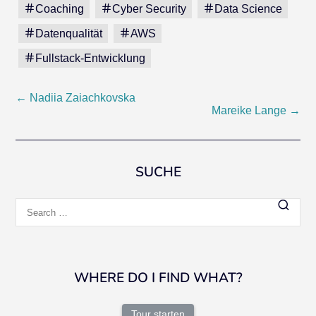
Coaching
Cyber Security
Data Science
Datenqualität
AWS
Fullstack-Entwicklung
Post
←
Nadiia Zaiachkovska
Mareike Lange
→
navigation
SUCHE
Search
for:
WHERE DO I FIND WHAT?
Tour starten