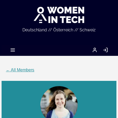
Deutschland // Österreich // Schweiz
MEIN
LO
ACCOUNT
IN
← All Members