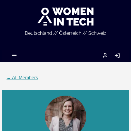
Deutschland // Österreich // Schweiz
MEIN
LO
ACCOUNT
IN
← All Members