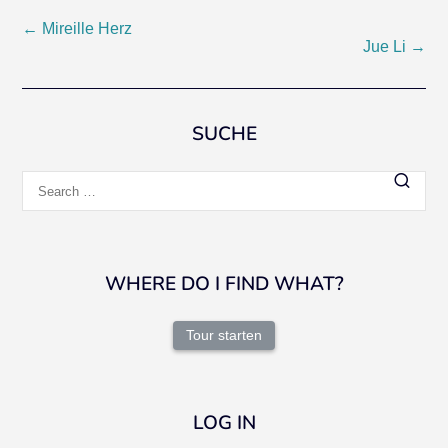
Post
←
Mireille Herz
Jue Li
→
navigation
SUCHE
Search
for:
WHERE DO I FIND WHAT?
Tour starten
LOG IN