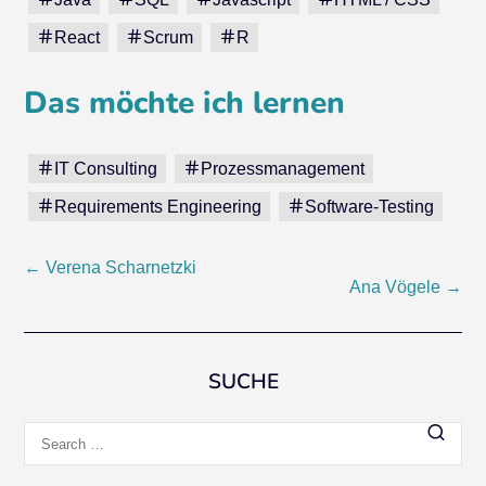
React
Scrum
R
Das möchte ich lernen
IT Consulting
Prozessmanagement
Requirements Engineering
Software-Testing
Post
←
Verena Scharnetzki
Ana Vögele
→
navigation
SUCHE
Search
for: