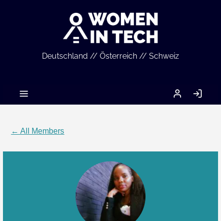
Deutschland // Österreich // Schweiz
MEIN
LO
ACCOUNT
IN
← All Members