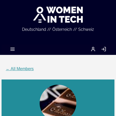
Deutschland // Österreich // Schweiz
MEIN
LO
ACCOUNT
IN
← All Members