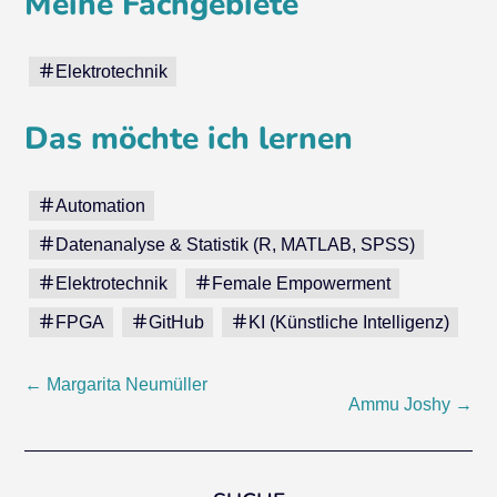
Meine Fachgebiete
Elektrotechnik
Das möchte ich lernen
Automation
Datenanalyse & Statistik (R, MATLAB, SPSS)
Elektrotechnik
Female Empowerment
FPGA
GitHub
KI (Künstliche Intelligenz)
Post
←
Margarita Neumüller
Ammu Joshy
→
navigation