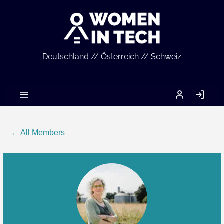
Deutschland // Österreich // Schweiz
MEIN
LO
ACCOUNT
IN
← All Members