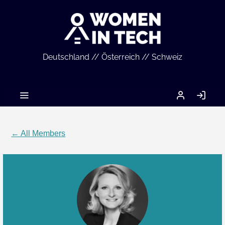
Deutschland // Österreich // Schweiz
MEIN
LO
ACCOUNT
IN
← All Members