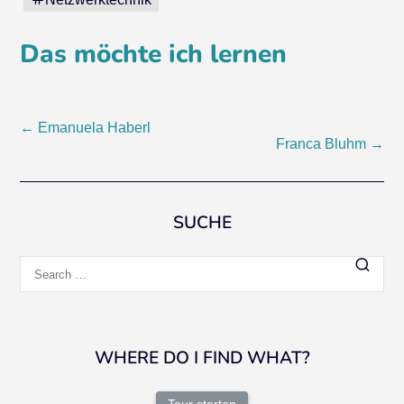
Das möchte ich lernen
Post
←
Emanuela Haberl
Franca Bluhm
→
navigation
SUCHE
Search
for:
WHERE DO I FIND WHAT?