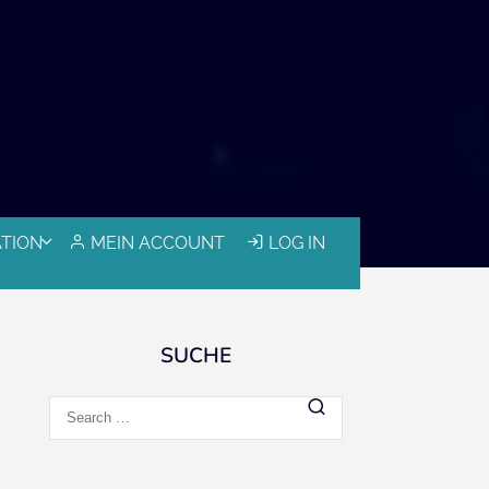
ATION
MEIN ACCOUNT
LOG IN
SUCHE
Search
for: