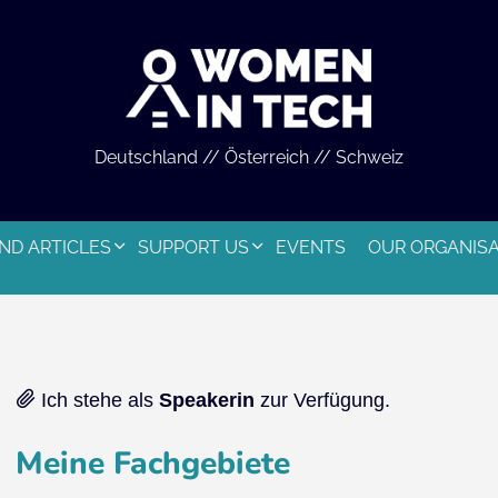
Deutschland // Österreich // Schweiz
ND ARTICLES
SUPPORT US
EVENTS
OUR ORGANIS
Ich stehe als
Speakerin
zur Verfügung.
Meine Fachgebiete