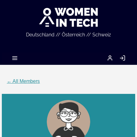
Deutschland // Österreich // Schweiz
MEIN
LO
ACCOUNT
IN
← All Members