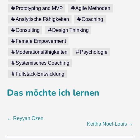
Prototyping and MVP
Agile Methoden
Analytische Fähigkeiten
Coaching
Consulting
Design Thinking
Female Empowerment
Moderationsfähigkeiten
Psychologie
Systemisches Coaching
Fullstack-Entwicklung
Das möchte ich lernen
Post
←
Reyyan Özen
Keitha Noel-Louis
→
navigation