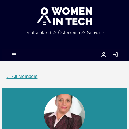
Deutschland // Österreich // Schweiz
MEIN
LO
ACCOUNT
IN
← All Members