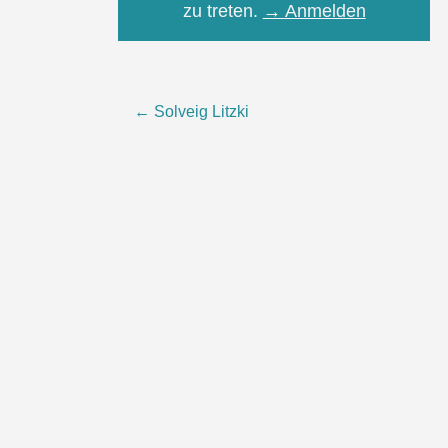
zu treten.
→ Anmelden
Post
←
Solveig Litzki
navigation