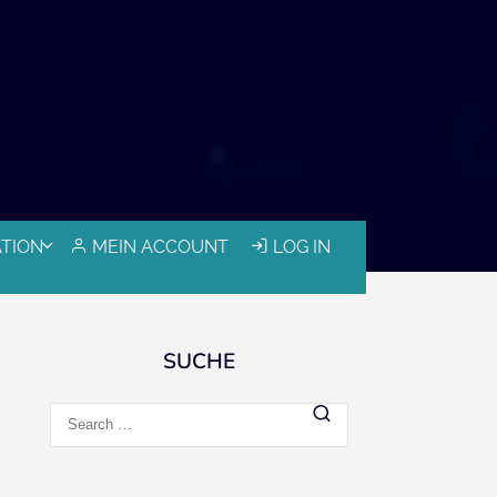
ATION
MEIN ACCOUNT
LOG IN
SUCHE
Search
for: