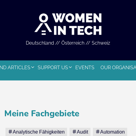
Deutschland // Österreich // Schweiz
ND ARTICLES
SUPPORT US
EVENTS
OUR ORGANIS
Meine Fachgebiete
Analytische Fähigkeiten
Audit
Automation