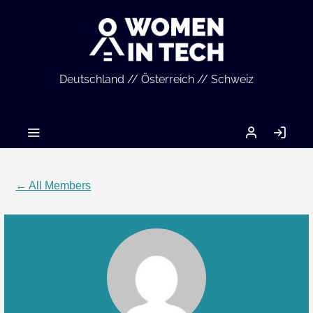
Deutschland // Österreich // Schweiz
MEIN
LO
ACCOUNT
IN
← All Members