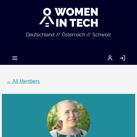
Deutschland // Österreich // Schweiz
MEIN
LO
ACCOUNT
IN
← All Members