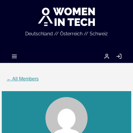
Deutschland // Österreich // Schweiz
MEIN
LO
ACCOUNT
IN
← All Members