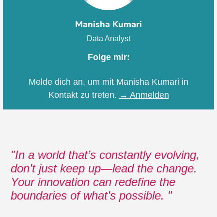
Manisha Kumari
Data Analyst
Folge mir:
Melde dich an, um mit Manisha Kumari in
Kontakt zu treten.
→ Anmelden
In a world that’s constantly evolving,
don’t just keep up—lead the change.
Your innovation can redefine the
boundaries of what’s possible.