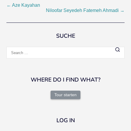
Post
←
Aze Kayahan
Niloofar Seyedeh Fatemeh Ahmadi
→
navigation
SUCHE
Search
for:
WHERE DO I FIND WHAT?
Tour starten
LOG IN