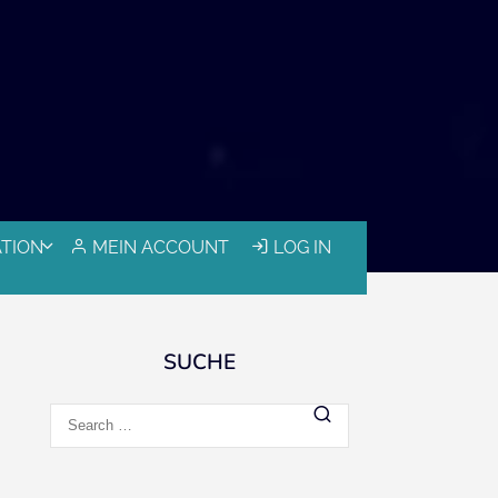
ATION
MEIN ACCOUNT
LOG IN
SUCHE
Search
for: