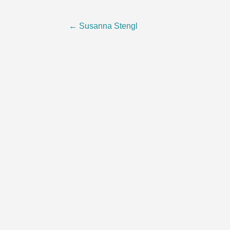
Post
←
Susanna Stengl
navigation