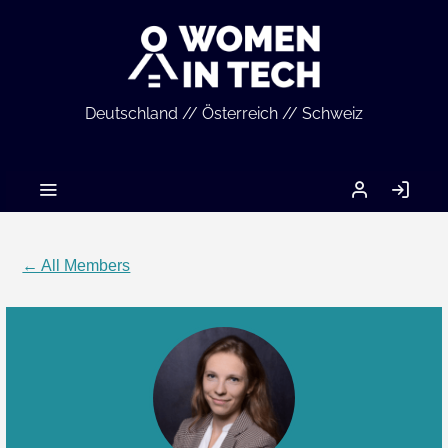
Deutschland // Österreich // Schweiz
MEIN
LO
ACCOUNT
IN
← All Members