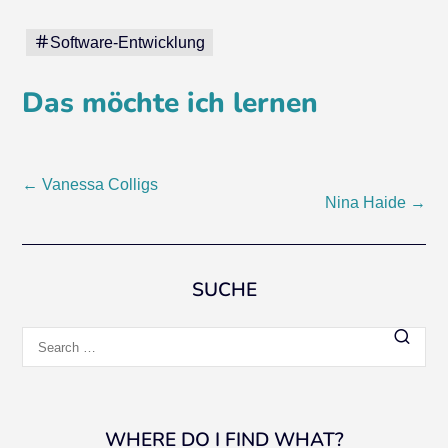
Software-Entwicklung
Das möchte ich lernen
Post
←
Vanessa Colligs
Nina Haide
→
navigation
SUCHE
Search
for:
WHERE DO I FIND WHAT?