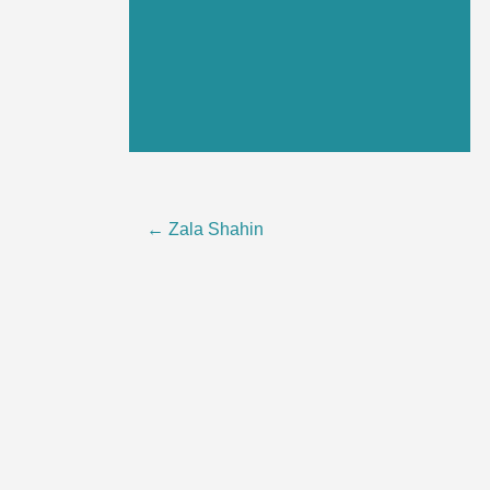
Post
←
Zala Shahin
navigation