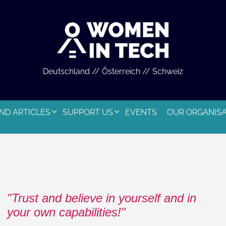
Deutschland // Österreich // Schweiz
ND ARTICLES
SUPPORT US
EVENTS
OUR ORGANIS
Trust and believe in yourself and in
your own capabilities!