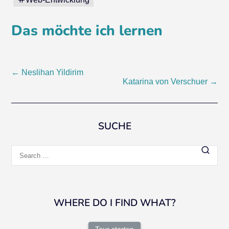
Das möchte ich lernen
Post
←
Neslihan Yildirim
Katarina von Verschuer
→
navigation
SUCHE
Search
for:
WHERE DO I FIND WHAT?