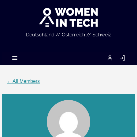
Deutschland // Österreich // Schweiz
MEIN
LO
ACCOUNT
IN
← All Members