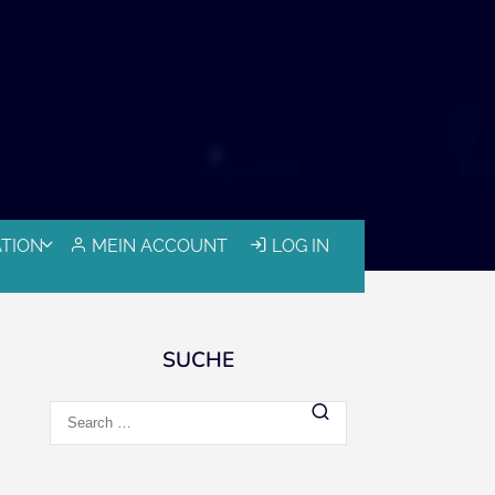
ATION
MEIN ACCOUNT
LOG IN
SUCHE
Search
for: