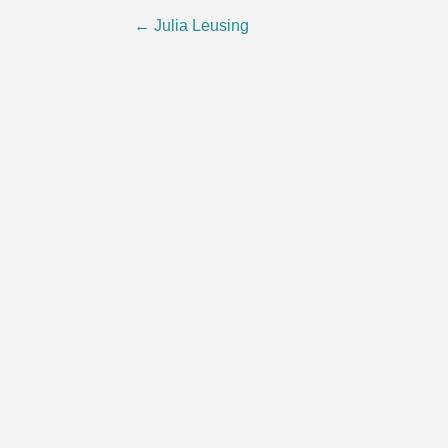
Post
←
Julia Leusing
navigation