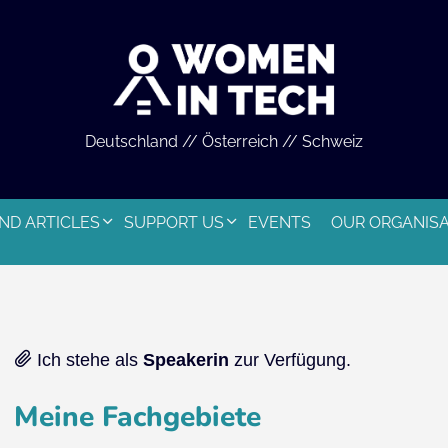
Deutschland // Österreich // Schweiz
ND ARTICLES
SUPPORT US
EVENTS
OUR ORGANIS
Ich stehe als
Speakerin
zur Verfügung.
Meine Fachgebiete