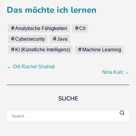
Das möchte ich lernen
Analytische Fähigkeiten
C#
Cybersecurity
Java
KI (Künstliche Intelligenz)
Machine Learning
Post
←
Orli Rachel Shahidi
Nina Kalz
→
navigation
SUCHE
Search
for: