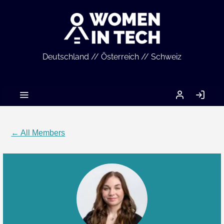
Deutschland // Österreich // Schweiz
MEIN
LO
ACCOUNT
IN
← All Members